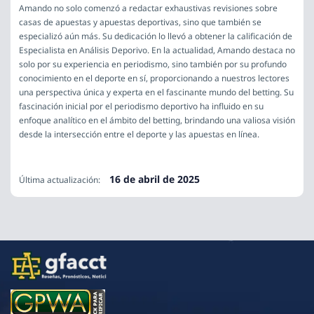
Amando no solo comenzó a redactar exhaustivas revisiones sobre
casas de apuestas y apuestas deportivas, sino que también se
especializó aún más. Su dedicación lo llevó a obtener la calificación de
Especialista en Análisis Deporivo. En la actualidad, Amando destaca no
solo por su experiencia en periodismo, sino también por su profundo
conocimiento en el deporte en sí, proporcionando a nuestros lectores
una perspectiva única y experta en el fascinante mundo del betting. Su
fascinación inicial por el periodismo deportivo ha influido en su
enfoque analítico en el ámbito del betting, brindando una valiosa visión
desde la intersección entre el deporte y las apuestas en línea.
16 de abril de 2025
Última actualización: