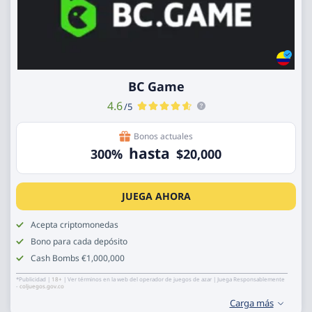
4.6 - 4.8
Buena
4 - 4.55
No mala
0 - 3.95
Muy mala
BC Game
4.6
/
5
Bonos actuales
hasta
300
%
$
20,000
JUEGA AHORA
Acepta criptomonedas
Bono para cada depósito
Cash Bombs €1,000,000
*Publicidad |
18+
| Ver términos en la web del operador de juegos de azar | Juega Responsablemente
-
coljuegos.gov.co
Carga más