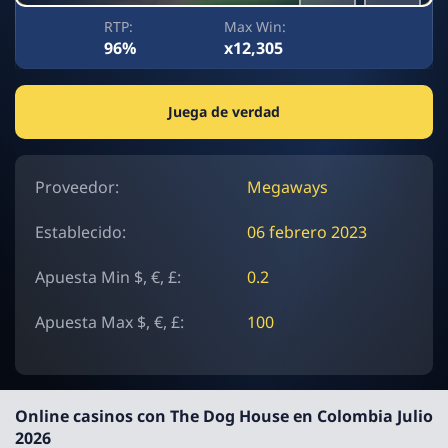
RTP:
Max Win:
96%
x12,305
Juega de verdad
Proveedor:
Megaways
Establecido:
06 febrero 2023
Apuesta Min $, €, £:
0.2
Apuesta Max $, €, £:
100
Online casinos con The Dog House en Colombia Julio
2026