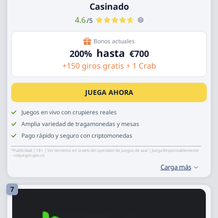
Casinado
4.6
/
5
Bonos actuales
hasta
200
%
€
700
+150 giros gratis + 1 Crab
JUEGA AHORA
Juegos en vivo con crupieres reales
Amplia variedad de tragamonedas y mesas
Pago rápido y seguro con criptomonedas
*Publicidad |
18+
| Ver términos en la web del operador de juegos de azar | Juega Responsablemente
-
coljuegos.gov.co
Carga más
7
4.85 - 5
Muy Buena