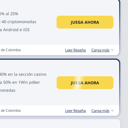
5% al 25%
 40 criptomonedas
JUEGA AHORA
a Android e iOS
Leer Reseña
Carga más
 de Colombia
30% en la sección casino
a 50% en 1Win póker
JUEGA AHORA
omonedas
Leer Reseña
Carga más
 de Colombia