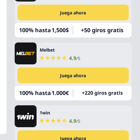
Juega ahora
100
% hasta
1,500
$
+50 giros gratis
Melbet
4.9
/5
Juega ahora
100
% hasta
1.000
€
+220 giros gratis
1win
4.9
/5
Juega ahora