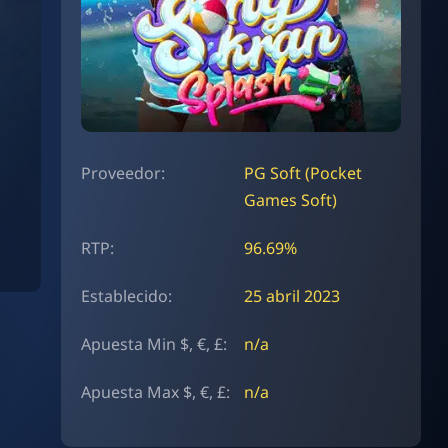
Proveedor:
PG Soft (Pocket
Games Soft)
RTP:
96.69%
Establecido:
25 abril 2023
Apuesta Min $, €, £:
n/a
Apuesta Max $, €, £:
n/a