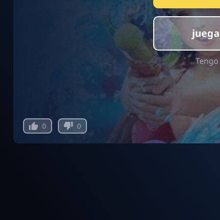
juega
Tengo
0
0