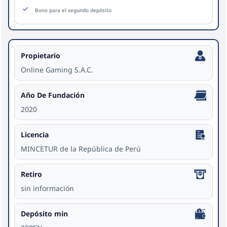
Bono para el segundo depósito
Propietario
Online Gaming S.A.C.
Año De Fundación
2020
Licencia
MINCETUR de la República de Perú
Retiro
sin información
Depósito min