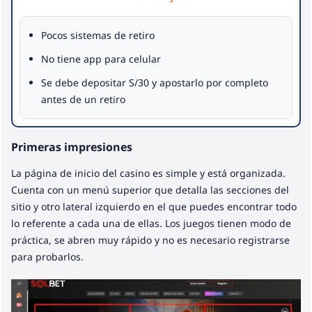
Pocos sistemas de retiro
No tiene app para celular
Se debe depositar S/30 y apostarlo por completo
antes de un retiro
Primeras impresiones
La página de inicio del casino es simple y está organizada.
Cuenta con un menú superior que detalla las secciones del
sitio y otro lateral izquierdo en el que puedes encontrar todo
lo referente a cada una de ellas. Los juegos tienen modo de
práctica, se abren muy rápido y no es necesario registrarse
para probarlos.