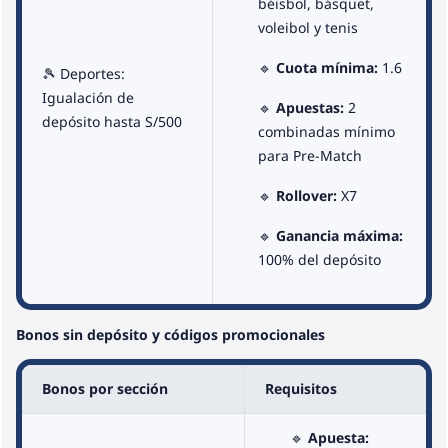
béisbol, básquet,
voleibol y tenis
🔹
Cuota mínima:
1.6
🎾 Deportes:
Igualación de
🔹
Apuestas:
2
depósito hasta S/500
combinadas mínimo
para Pre-Match
🔹
Rollover:
X7
🔹
Ganancia máxima:
100% del depósito
Bonos sin depósito y códigos promocionales
Bonos por sección
Requisitos
🔹
Apuesta: