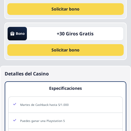
Solicitar bono
+30 Giros Gratis
Bono
Solicitar bono
Detalles del Casino
Especificaciones
Martes de Cashback hasta S/1.000
Puedes ganar una Playstation 5