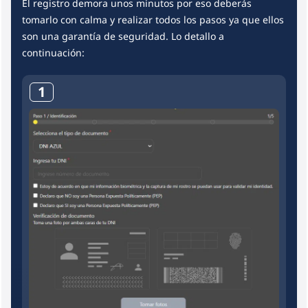
El registro demora unos minutos por eso deberás
tomarlo con calma y realizar todos los pasos ya que ellos
son una garantía de seguridad. Lo detallo a
continuación:
1