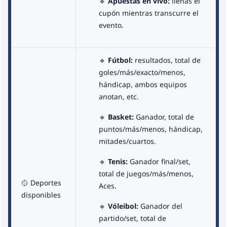
🔹
Apuestas en vivo:
llenas el
cupón mientras transcurre el
evento.
🔹
Fútbol:
resultados, total de
goles/más/exacto/menos,
hándicap, ambos equipos
anotan, etc.
🔹
Basket:
Ganador, total de
puntos/más/menos, hándicap,
mitades/cuartos.
🔹
Tenis:
Ganador final/set,
total de juegos/más/menos,
🥎 Deportes
Aces.
disponibles
🔹
Vóleibol:
Ganador del
partido/set, total de