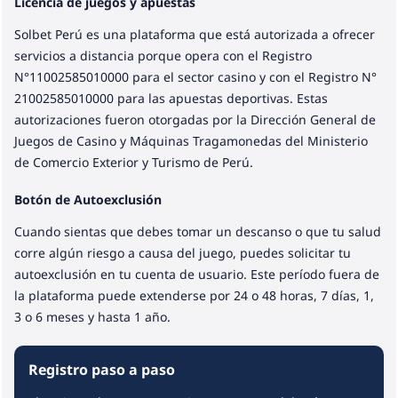
Licencia de juegos y apuestas
Solbet Perú es una plataforma que está autorizada a ofrecer
servicios a distancia porque opera con el Registro
N°11002585010000 para el sector casino y con el Registro N°
21002585010000 para las apuestas deportivas. Estas
autorizaciones fueron otorgadas por la Dirección General de
Juegos de Casino y Máquinas Tragamonedas del Ministerio
de Comercio Exterior y Turismo de Perú.
Botón de Autoexclusión
Cuando sientas que debes tomar un descanso o que tu salud
corre algún riesgo a causa del juego, puedes solicitar tu
autoexclusión en tu cuenta de usuario. Este período fuera de
la plataforma puede extenderse por 24 o 48 horas, 7 días, 1,
3 o 6 meses y hasta 1 año.
Registro paso a paso