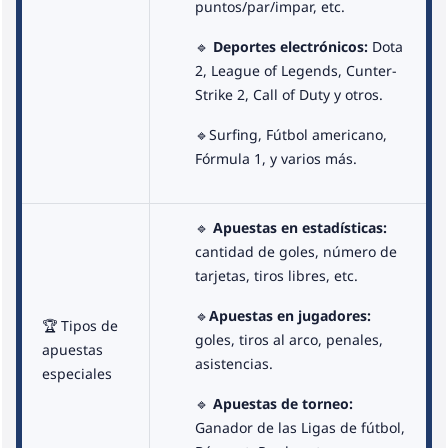
puntos/par/impar, etc.
🔹
Deportes electrónicos:
Dota
2, League of Legends, Cunter-
Strike 2, Call of Duty y otros.
🔹Surfing, Fútbol americano,
Fórmula 1, y varios más.
🔹
Apuestas en estadísticas:
cantidad de goles, número de
tarjetas, tiros libres, etc.
🔹
Apuestas en jugadores:
🏆 Tipos de
goles, tiros al arco, penales,
apuestas
asistencias.
especiales
🔹
Apuestas de torneo:
Ganador de las Ligas de fútbol,