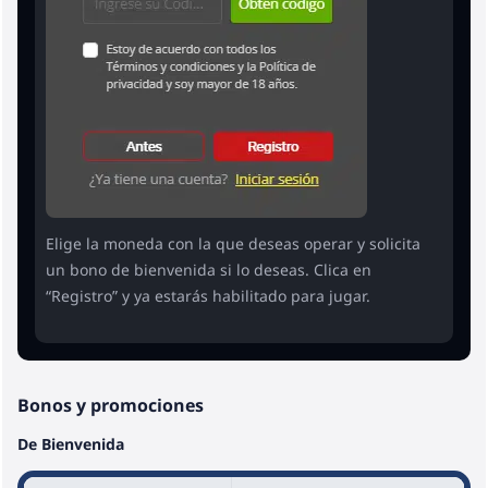
Elige la moneda con la que deseas operar y solicita
un bono de bienvenida si lo deseas. Clica en
“Registro” y ya estarás habilitado para jugar.
Bonos y promociones
De Bienvenida