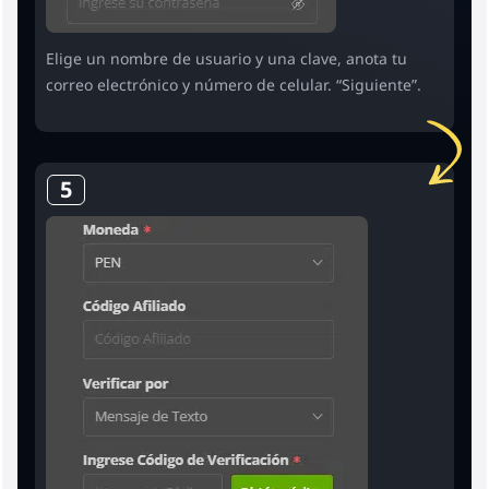
Elige un nombre de usuario y una clave, anota tu
correo electrónico y número de celular. “Siguiente”.
5