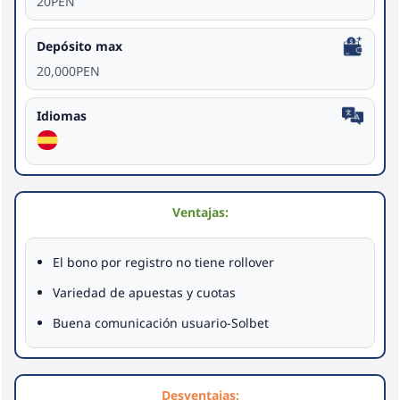
20PEN
Depósito max
20,000PEN
Idiomas
Ventajas:
El bono por registro no tiene rollover
Variedad de apuestas y cuotas
Buena comunicación usuario-Solbet
Desventajas: