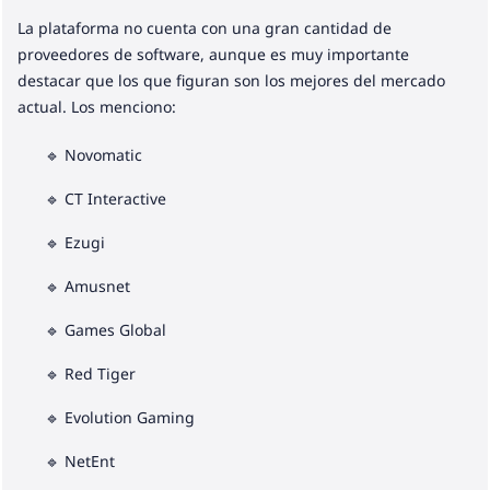
La plataforma no cuenta con una gran cantidad de
proveedores de software, aunque es muy importante
destacar que los que figuran son los mejores del mercado
actual. Los menciono:
🔹 Novomatic
🔹 CT Interactive
🔹 Ezugi
🔹 Amusnet
🔹 Games Global
🔹 Red Tiger
🔹 Evolution Gaming
🔹 NetEnt