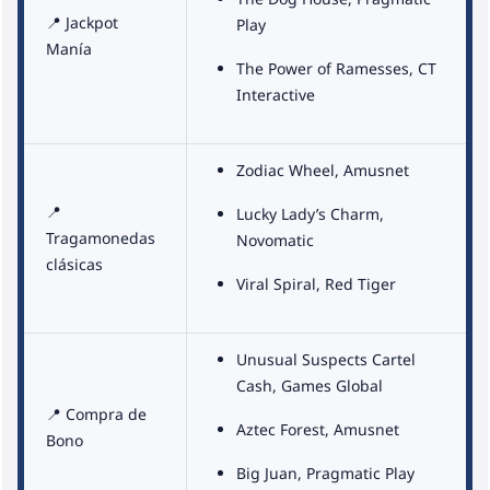
📍 Jackpot
Play
Manía
The Power of Ramesses, CT
Interactive
Zodiac Wheel, Amusnet
📍
Lucky Lady’s Charm,
Tragamonedas
Novomatic
clásicas
Viral Spiral, Red Tiger
Unusual Suspects Cartel
Cash, Games Global
📍 Compra de
Aztec Forest, Amusnet
Bono
Big Juan, Pragmatic Play