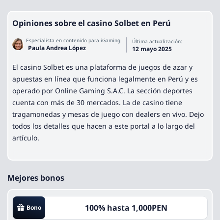
Opiniones sobre el casino Solbet en Perú
Especialista en contenido para iGaming
Última actualización:
Paula Andrea López
12 mayo 2025
El casino Solbet es una plataforma de juegos de azar y
apuestas en línea que funciona legalmente en Perú y es
operado por Online Gaming S.A.C. La sección deportes
cuenta con más de 30 mercados. La de casino tiene
tragamonedas y mesas de juego con dealers en vivo. Dejo
todos los detalles que hacen a este portal a lo largo del
artículo.
Mejores bonos
100% hasta 1,000PEN
Bono