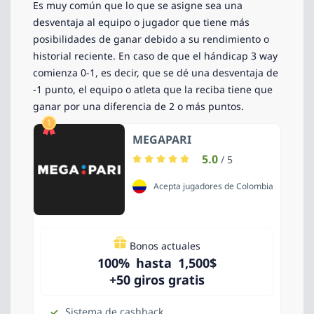
Es muy común que lo que se asigne sea una
desventaja al equipo o jugador que tiene más
posibilidades de ganar debido a su rendimiento o
historial reciente. En caso de que el hándicap 3 way
comienza 0-1, es decir, que se dé una desventaja de
-1 punto, el equipo o atleta que la reciba tiene que
ganar por una diferencia de 2 o más puntos.
MEGAPARI
5.0
/ 5
Acepta jugadores de Colombia
Bonos actuales
100
%
hasta
1,500
$
+50 giros gratis
Sistema de cashback