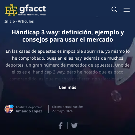
Inicio
-
Artículos
Hándicap 3 way: definición, ejemplo y
consejos para usar el mercado
En las casas de apuestas es imposible aburrirse, yo mismo lo
he comprobado, pues en ellas hay, además de muchos
deportes, un gran número de mercados de apuestas. Uno de
ellos es el hándicap 3 way, pero he notado que es poco
comprendido, así que muchos prefieren no seleccionarlo.
Para que tú puedas aprovecharlo, aquí te diré todo sobre él.
Lee más
Última actualización:
Analista deportivo
Amando Lopez
27 mayo 2024