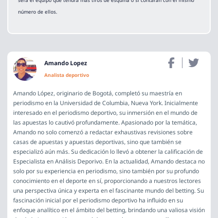
número de ellos.
Amando Lopez
Analista deportivo
Amando López, originario de Bogotá, completó su maestría en
periodismo en la Universidad de Columbia, Nueva York. Inicialmente
interesado en el periodismo deportivo, su inmersión en el mundo de
las apuestas lo cautivó profundamente. Apasionado por la temática,
Amando no solo comenzó a redactar exhaustivas revisiones sobre
casas de apuestas y apuestas deportivas, sino que también se
especializó aún más. Su dedicación lo llevó a obtener la calificación de
Especialista en Análisis Deporivo. En la actualidad, Amando destaca no
solo por su experiencia en periodismo, sino también por su profundo
conocimiento en el deporte en sí, proporcionando a nuestros lectores
una perspectiva única y experta en el fascinante mundo del betting. Su
fascinación inicial por el periodismo deportivo ha influido en su
enfoque analítico en el ámbito del betting, brindando una valiosa visión