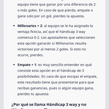
equipo tiene que ganar por una diferencia de 2
o más goles. En caso de que pierda, empate o
gane solo por un gol, pierdes la apuesta.
Millonarios + 2
: al equipo se le ha asignado la
ventaja ficticia, así que el hándicap 3 way
comienza 0-2. Los apostadores que seleccionen
esta opción ganarán si Millonarios resulta
victorioso por al menos 2 goles. Si esto no
ocurre, pierdes.
Empate + 1
: es muy sencillo entender en qué
consiste esta opción en el hándicap de 3
posibilidades. En caso de que escojas el empate,
este resultado tiene que presentarse para que
recibas ganancias, pues si algún equipo gana,
pierdes tu apuesta.
¿Por qué se llama Hándicap 3 way y no