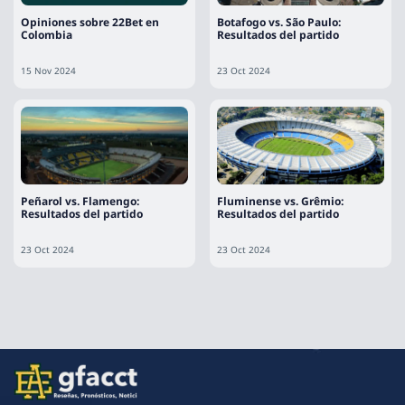
Opiniones sobre 22Bet en
Botafogo vs. São Paulo:
Colombia
Resultados del partido
15 Nov 2024
23 Oct 2024
Peñarol vs. Flamengo:
Fluminense vs. Grêmio:
Resultados del partido
Resultados del partido
23 Oct 2024
23 Oct 2024