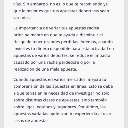
vías. Sin embargo, no es lo que te recomiendo ya
que lo mejor es que tus apuestas deportivas sean
variadas.
La importancia de variar tus apuestas radica
principalmente en que te ayuda a disminuir el
riesgo de tener grandes pérdidas. Además, cuando
inviertes tu dinero disponible para esta actividad en
apuestas de varios deportes, se reduce el impacto
causado por una racha perdedora o por la
realización de una mala apuesta.
Cuando apuestas en varios mercados, mejora tu
comprensión de las apuestas en línea. Esto se debe
a que te ves en la necesidad de investigar no solo
sobre distintas clases de apuestas, sino también
sobre ligas, equipos y jugadores. Por último, las
apuestas variadas optimizan tu experiencia al usar
casas de apuestas.