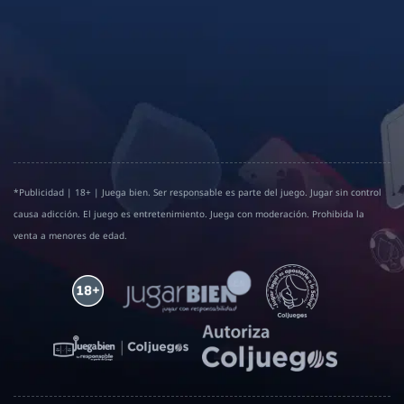
*Publicidad | 18+ | Juega bien. Ser responsable es parte del juego. Jugar sin control
causa adicción. El juego es entretenimiento. Juega con moderación. Prohibida la
venta a menores de edad.