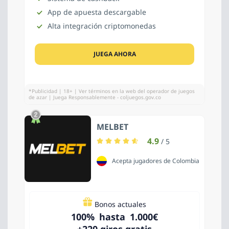
App de apuesta descargable
Alta integración criptomonedas
JUEGA AHORA
*Publicidad |
18+
| Ver términos en la web del operador de juegos
de azar | Juega Responsablemente -
coljuegos.gov.co
MELBET
4.9
/ 5
Acepta jugadores de Colombia
Bonos actuales
100
%
hasta
1.000
€