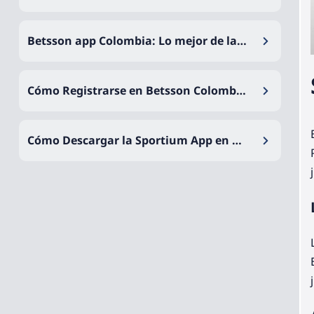
Betsson app Colombia: Lo mejor de las apuestas a donde quiera que vayas
Cómo Registrarse en Betsson Colombia: Guía Completa 2026
Cómo Descargar la Sportium App en Android y iPhone