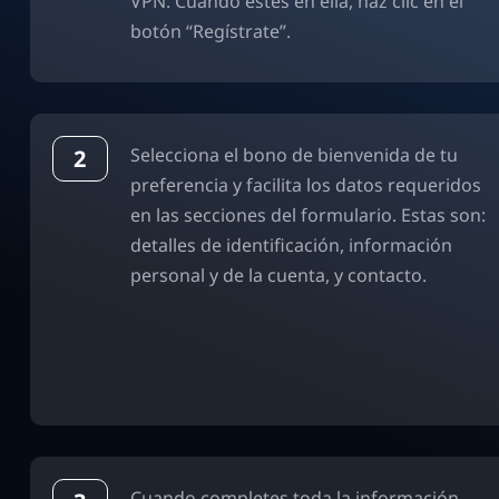
VPN. Cuando estés en ella, haz clic en el
botón “Regístrate”.
Selecciona el bono de bienvenida de tu
2
preferencia y facilita los datos requeridos
en las secciones del formulario. Estas son:
detalles de identificación, información
personal y de la cuenta, y contacto.
Cuando completes toda la información,