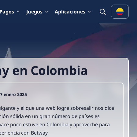
Pagos
Juegos
Aplicaciones
ay en Colombia
7 enero 2025
gigante y el que una web logre sobresalir nos dice
ción sólida en un gran número de países es
 hace poco estuve en Colombia y aproveché para
xperiencia con Betway.