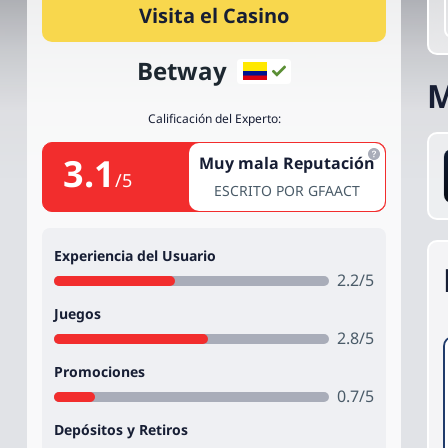
Visita el Casino
4.6 - 4.8
4 - 4.55
Betway
M
0 - 3.95
Calificación del Experto:
3.1
Muy mala Reputación
/5
ESCRITO POR GFAACT
Experiencia del Usuario
2.2/5
Juegos
2.8/5
Promociones
0.7/5
Depósitos y Retiros