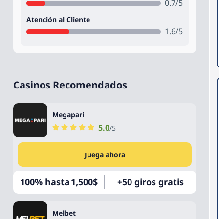
0.7/5
Atención al Cliente
1.6/5
Casinos Recomendados
Megapari
5.0
/5
Juega ahora
100
% hasta
1,500
$
+50 giros gratis
Melbet