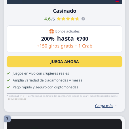
0 - 3.95
Muy mala
Casinado
4.6
/
5
Bonos actuales
hasta
200
%
€
700
+150 giros gratis + 1 Crab
JUEGA AHORA
Juegos en vivo con crupieres reales
Amplia variedad de tragamonedas y mesas
Pago rápido y seguro con criptomonedas
*Publicidad |
18+
| Ver términos en la web del operador de juegos de azar | Juega Responsablemente
-
coljuegos.gov.co
Carga más
7