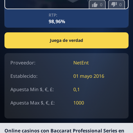
0
0
RTP:
98,96%
Juega de verdad
Proveedor:
NetEnt
Establecido:
01 mayo 2016
Apuesta Min $, €, £:
0,1
Apuesta Max $, €, £:
1000
Online casinos con Baccarat Professional Series en