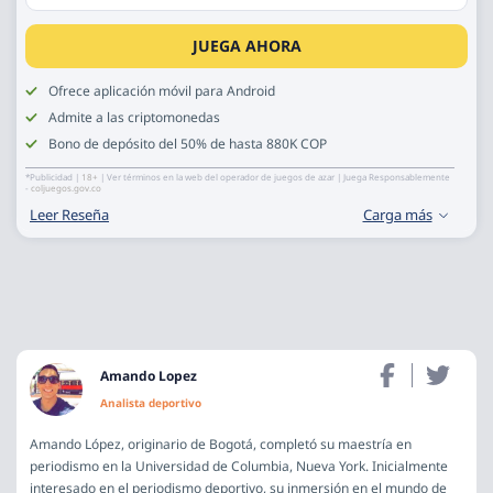
JUEGA AHORA
Ofrece aplicación móvil para Android
Admite a las criptomonedas
Bono de depósito del 50% de hasta 880K COP
*Publicidad |
18+
| Ver términos en la web del operador de juegos de azar | Juega Responsablemente
-
coljuegos.gov.co
Leer Reseña
Carga más
Amando Lopez
Analista deportivo
Amando López, originario de Bogotá, completó su maestría en
periodismo en la Universidad de Columbia, Nueva York. Inicialmente
interesado en el periodismo deportivo, su inmersión en el mundo de