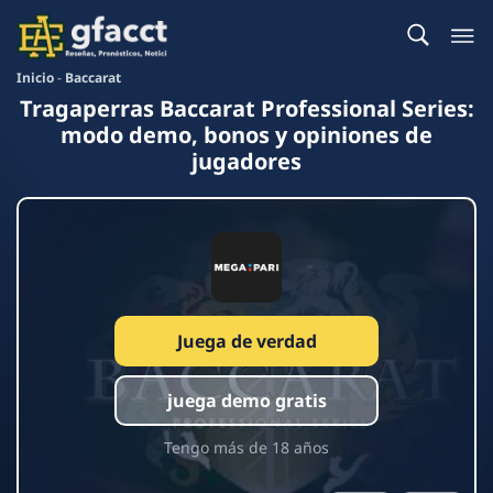
Inicio
-
Baccarat
Tragaperras Baccarat Professional Series:
modo demo, bonos y opiniones de
jugadores
Juega de verdad
juega demo gratis
Tengo más de 18 años