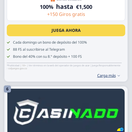
hasta
100
%
€
1,500
+150 Giros gratis
JUEGA AHORA
Cada domingo un bono de depósito del 100%
88 FS al suscribirse al Telegram
Bono del 40% con su 8.º depósito + 100 FS
*Publicidad |
18+
| Ver términos en la web del operador de juegos de azar | Juega Responsablemente
-
coljuegos.gov.co
Carga más
6
4.85 - 5
Muy Buena
4.6 - 4.8
Buena
4 - 4.55
No mala