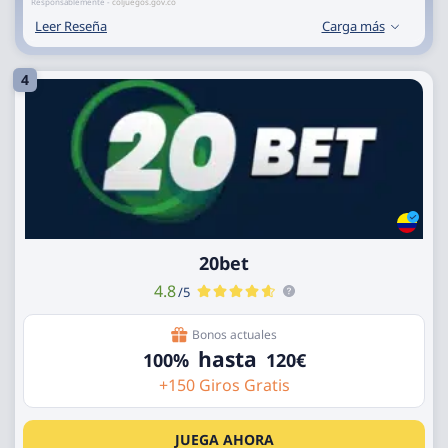
Responsablemente -
coljuegos.gov.co
Leer Reseña
Carga más
4
4.85 - 5
Muy Buena
4.6 - 4.8
Buena
4 - 4.55
No mala
0 - 3.95
Muy mala
20bet
4.8
/
5
Bonos actuales
hasta
100
%
120
€
+150 Giros Gratis
JUEGA AHORA