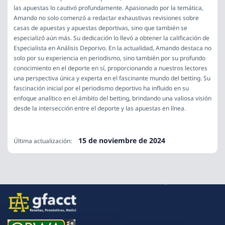
las apuestas lo cautivó profundamente. Apasionado por la temática,
Amando no solo comenzó a redactar exhaustivas revisiones sobre
casas de apuestas y apuestas deportivas, sino que también se
especializó aún más. Su dedicación lo llevó a obtener la calificación de
Especialista en Análisis Deporivo. En la actualidad, Amando destaca no
solo por su experiencia en periodismo, sino también por su profundo
conocimiento en el deporte en sí, proporcionando a nuestros lectores
una perspectiva única y experta en el fascinante mundo del betting. Su
fascinación inicial por el periodismo deportivo ha influido en su
enfoque analítico en el ámbito del betting, brindando una valiosa visión
desde la intersección entre el deporte y las apuestas en línea.
15 de noviembre de 2024
Última actualización: