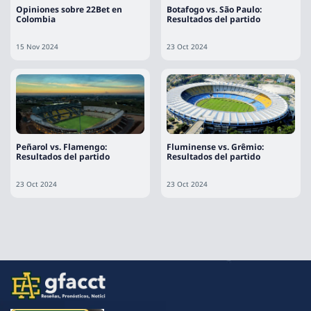
Opiniones sobre 22Bet en
Botafogo vs. São Paulo:
Colombia
Resultados del partido
15 Nov 2024
23 Oct 2024
Peñarol vs. Flamengo:
Fluminense vs. Grêmio:
Resultados del partido
Resultados del partido
23 Oct 2024
23 Oct 2024