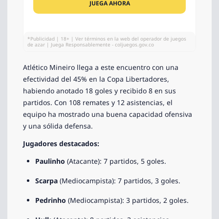
JUEGA AHORA
*Publicidad |
18+
| Ver términos en la web del operador de juegos
de azar | Juega Responsablemente -
coljuegos.gov.co
Atlético Mineiro llega a este encuentro con una
efectividad del 45% en la Copa Libertadores,
habiendo anotado 18 goles y recibido 8 en sus
partidos. Con 108 remates y 12 asistencias, el
equipo ha mostrado una buena capacidad ofensiva
y una sólida defensa.
Jugadores destacados:
Paulinho
(Atacante): 7 partidos, 5 goles.
Scarpa
(Mediocampista): 7 partidos, 3 goles.
Pedrinho
(Mediocampista): 3 partidos, 2 goles.