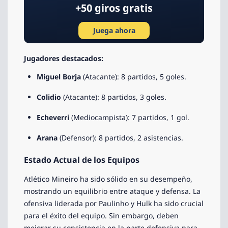
+50 giros gratis
Juega ahora
Jugadores destacados:
Miguel Borja
(Atacante): 8 partidos, 5 goles.
Colidio
(Atacante): 8 partidos, 3 goles.
Echeverri
(Mediocampista): 7 partidos, 1 gol.
Arana
(Defensor): 8 partidos, 2 asistencias.
Estado Actual de los Equipos
Atlético Mineiro ha sido sólido en su desempeño,
mostrando un equilibrio entre ataque y defensa. La
ofensiva liderada por Paulinho y Hulk ha sido crucial
para el éxito del equipo. Sin embargo, deben
mejorar su consistencia en la parte defensiva para